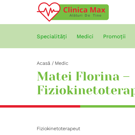
Specialități
Medici
Promoții
Acasă
Medic
Matei Florina –
Fiziokinetotera
Fiziokinetoterapeut