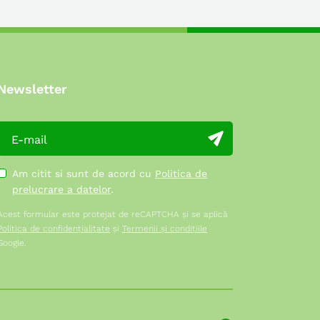
Newsletter
Am citit si sunt de acord cu
Politica de
prelucrare a datelor
.
Acest formular este protejat de reCAPTCHA și se aplică
Politica de confidențialitate
și
Termenii și condițiile
Google.