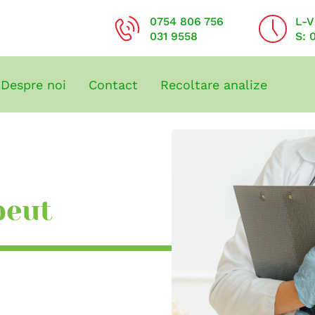
0754 806 756
L-V
031 9558
S: 
Despre noi
Contact
Recoltare analize
peut