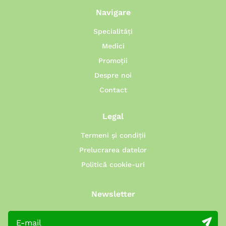
Navigare
Specialități
Medici
Promoții
Despre noi
Contact
Legal
Termeni și condiții
Prelucrarea datelor
Politică cookie-uri
Newsletter