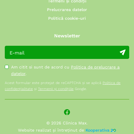
Termeni și condiții
Prelucrarea datelor
Politică cookie-uri
Newsletter
Am citit si sunt de acord cu
Politica de prelucrare a
datelor
.
Acest formular este protejat de reCAPTCHA și se aplică
Politica de
confidențialitate
și
Termenii și condițiile
Google.
© 2026 Clinica Max.
Website realizat și întreținut de
Kooperativa